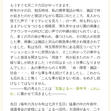
もうすぐ七月二十六日がやってきます。
昨年のその日、朝五時頃、私の携帯電話が鳴り、施設で何
か起きたのかと寝ぼけながら電話に出たところ、友人から
慌てた声で「すぐテレビを見ろ！」の一声。何も判らない
ままテレビをつけると相模原、津久井やまゆり園の画像と
アナウンサーの叫びに近い声での中継が続けられていまし
た。多くの方の命が奪われ、傷つけられ、その犯人が自首
した事、画像には施設と沢山の救急車が映され報道されて
いました。私は当日、埼玉県所沢市にある国立リハビリテ
ーションセンターに所用があり、そこに向かっての車中も
ずっと放送を聞きながら「何故？ 何が起きたのか？」の
繰り返しが続きました（その日はまったく仕事になりませ
んでした）。あの事件からの１年間、「命・障害・施設・
社会・・・」様々な事を考え続けてきましたし、これから
も忘れること無く「こんな事が起きない社会」をめざし続
けなくてはなりません。
――――私の考えたことは
「瓦版よるべ・新年号・ふわふ
わ」
に書かせて頂きました――――。
先日（毎年六月が今年は七月十五日）猛暑の中の午前中、
保護者会の皆様による「よるべ沼代」大清掃があり、二十