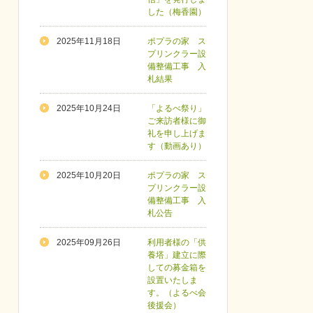
した（梅香園）
2025年11月18日
ポプラの家 ス
プリンクラー設
備整備工事 入
札結果
2025年10月24日
「よるべ祭り」
ご来訪者様に御
礼を申し上げま
す（動画あり）
2025年10月20日
ポプラの家 ス
プリンクラー設
備整備工事 入
札公告
2025年09月26日
利用者様の「供
養塔」建立に際
しての募金箱を
設置いたしま
す。（よるべ会
後援会）