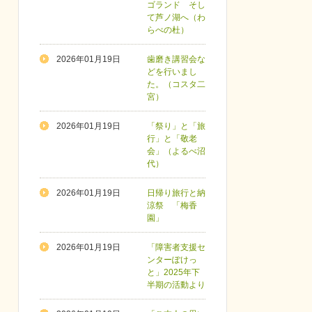
ゴランド そし
て芦ノ湖へ（わ
らべの杜）
2026年01月19日
歯磨き講習会な
どを行いまし
た。（コスタ二
宮）
2026年01月19日
「祭り」と「旅
行」と「敬老
会」（よるべ沼
代）
2026年01月19日
日帰り旅行と納
涼祭 「梅香
園」
2026年01月19日
「障害者支援セ
ンターぽけっ
と」2025年下
半期の活動より