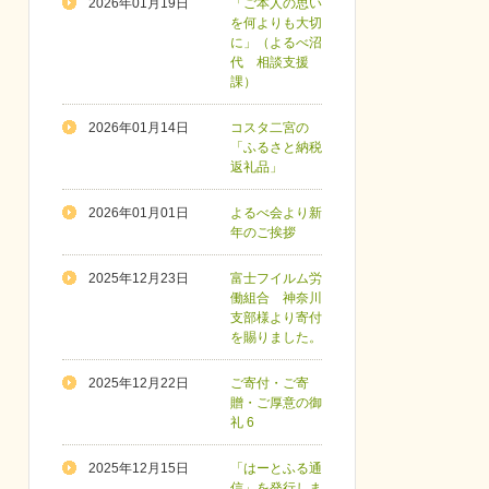
2026年01月19日
「ご本人の思い
を何よりも大切
に」（よるべ沼
代 相談支援
課）
2026年01月14日
コスタ二宮の
「ふるさと納税
返礼品」
2026年01月01日
よるべ会より新
年のご挨拶
2025年12月23日
富士フイルム労
働組合 神奈川
支部様より寄付
を賜りました。
2025年12月22日
ご寄付・ご寄
贈・ご厚意の御
礼 6
2025年12月15日
「はーとふる通
信」を発行しま