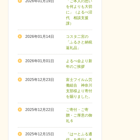
2026年01月19日
「ご本人の思い
を何よりも大切
に」（よるべ沼
代 相談支援
課）
2026年01月14日
コスタ二宮の
「ふるさと納税
返礼品」
2026年01月01日
よるべ会より新
年のご挨拶
2025年12月23日
富士フイルム労
働組合 神奈川
支部様より寄付
を賜りました。
2025年12月22日
ご寄付・ご寄
贈・ご厚意の御
礼 6
2025年12月15日
「はーとふる通
信」を発行しま