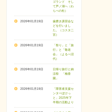
ゴランド そし
て芦ノ湖へ（わ
らべの杜）
2026年01月19日
歯磨き講習会な
どを行いまし
た。（コスタ二
宮）
2026年01月19日
「祭り」と「旅
行」と「敬老
会」（よるべ沼
代）
2026年01月19日
日帰り旅行と納
涼祭 「梅香
園」
2026年01月19日
「障害者支援セ
ンターぽけっ
と」2025年下
半期の活動より