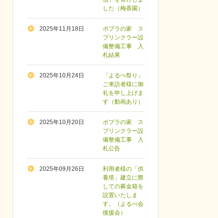
した（梅香園）
2025年11月18日
ポプラの家 ス
プリンクラー設
備整備工事 入
札結果
2025年10月24日
「よるべ祭り」
ご来訪者様に御
礼を申し上げま
す（動画あり）
2025年10月20日
ポプラの家 ス
プリンクラー設
備整備工事 入
札公告
2025年09月26日
利用者様の「供
養塔」建立に際
しての募金箱を
設置いたしま
す。（よるべ会
後援会）