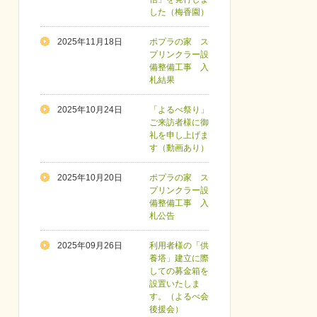
した（梅香園）
2025年11月18日
ポプラの家 ス
プリンクラー設
備整備工事 入
札結果
2025年10月24日
「よるべ祭り」
ご来訪者様に御
礼を申し上げま
す（動画あり）
2025年10月20日
ポプラの家 ス
プリンクラー設
備整備工事 入
札公告
2025年09月26日
利用者様の「供
養塔」建立に際
しての募金箱を
設置いたしま
す。（よるべ会
後援会）