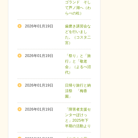
ゴランド そし
て芦ノ湖へ（わ
らべの杜）
2026年01月19日
歯磨き講習会な
どを行いまし
た。（コスタ二
宮）
2026年01月19日
「祭り」と「旅
行」と「敬老
会」（よるべ沼
代）
2026年01月19日
日帰り旅行と納
涼祭 「梅香
園」
2026年01月19日
「障害者支援セ
ンターぽけっ
と」2025年下
半期の活動より