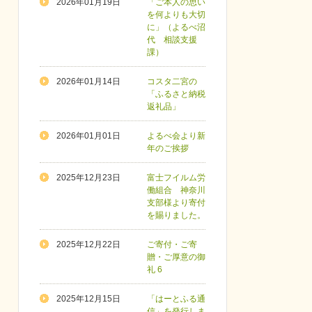
2026年01月19日
「ご本人の思い
を何よりも大切
に」（よるべ沼
代 相談支援
課）
2026年01月14日
コスタ二宮の
「ふるさと納税
返礼品」
2026年01月01日
よるべ会より新
年のご挨拶
2025年12月23日
富士フイルム労
働組合 神奈川
支部様より寄付
を賜りました。
2025年12月22日
ご寄付・ご寄
贈・ご厚意の御
礼 6
2025年12月15日
「はーとふる通
信」を発行しま